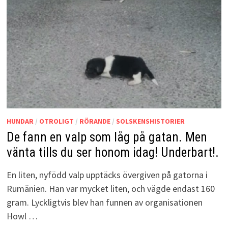
HUNDAR
/
OTROLIGT
/
RÖRANDE
/
SOLSKENSHISTORIER
De fann en valp som låg på gatan. Men
vänta tills du ser honom idag! Underbart!.
En liten, nyfödd valp upptäcks övergiven på gatorna i
Rumänien. Han var mycket liten, och vägde endast 160
gram. Lyckligtvis blev han funnen av organisationen
Howl …