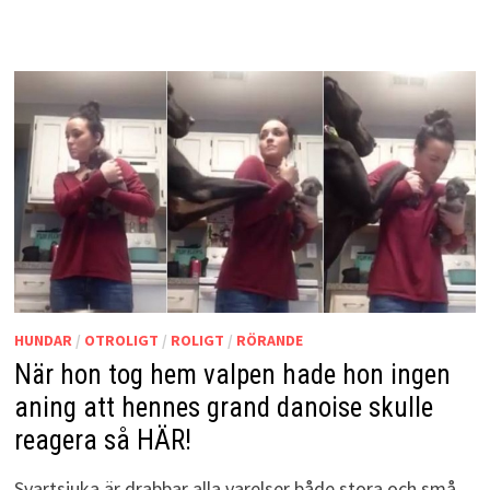
HUNDAR
/
OTROLIGT
/
ROLIGT
/
RÖRANDE
När hon tog hem valpen hade hon ingen
aning att hennes grand danoise skulle
reagera så HÄR!
Svartsjuka är drabbar alla varelser både stora och små.