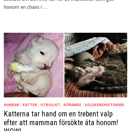
honom en chans i …
HUNDAR
/
KATTER
/
OTROLIGT
/
RÖRANDE
/
SOLSKENSHISTORIER
Katterna tar hand om en trebent valp
efter att mamman försökte äta honom!