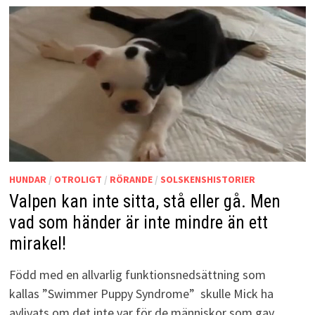
HUNDAR
/
OTROLIGT
/
RÖRANDE
/
SOLSKENSHISTORIER
Valpen kan inte sitta, stå eller gå. Men
vad som händer är inte mindre än ett
mirakel!
Född med en allvarlig funktionsnedsättning som
kallas ”Swimmer Puppy Syndrome” skulle Mick ha
avlivats om det inte var för de människor som gav