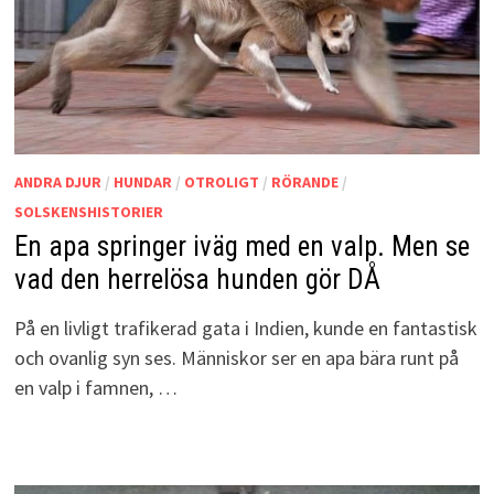
ANDRA DJUR
/
HUNDAR
/
OTROLIGT
/
RÖRANDE
/
SOLSKENSHISTORIER
En apa springer iväg med en valp. Men se
vad den herrelösa hunden gör DÅ
På en livligt trafikerad gata i Indien, kunde en fantastisk
och ovanlig syn ses. Människor ser en apa bära runt på
en valp i famnen, …