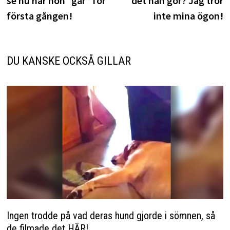
se nu när hon ”går” för
det han gör? Jag tror
första gången!
inte mina ögon!
DU KANSKE OCKSÅ GILLAR
Ingen trodde på vad deras hund gjorde i sömnen, så
de filmade det HÄR!