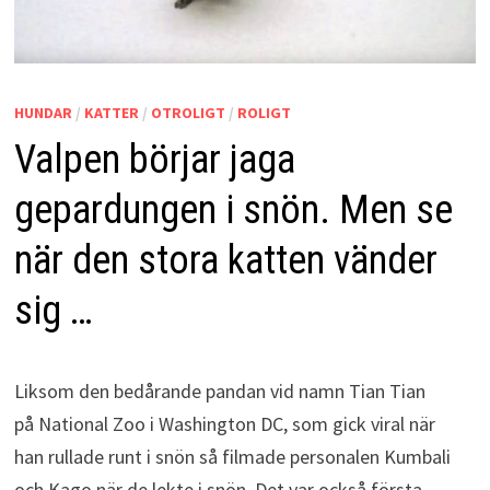
HUNDAR
/
KATTER
/
OTROLIGT
/
ROLIGT
Valpen börjar jaga
gepardungen i snön. Men se
när den stora katten vänder
sig …
Liksom den bedårande pandan vid namn Tian Tian
på National Zoo i Washington DC, som gick viral när
han rullade runt i snön så filmade personalen Kumbali
och Kago när de lekte i snön. Det var också första