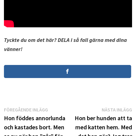
Tyckte du om det här? DELA i så fall gärna med dina
vänner!
Inläggsnavigering
Föregående
N
FÖREGÅENDE INLÄGG
NÄSTA INLÄGG
inlägg:
i
Hon föddes annorlunda
Hon ber hunden att ta
och kastades bort. Men
med katten hem. Med