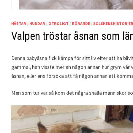
HÄSTAR
/
HUNDAR
/
OTROLIGT
/
RÖRANDE
/
SOLSKENSHISTORIE
Valpen tröstar åsnan som lämn
Denna babyåsna fick kämpa för sitt liv efter att ha bl
gammal, han visste mer än någon annan hur grym vår värl
åsnan, eller ens försöka att få någon annan att komma
Men som tur var så kom det några snälla människor s