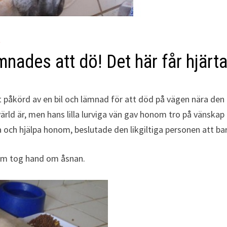
R
ades att dö! Det här får hjärta
ivit påkörd av en bil och lämnad för att död på vägen nära de
d är, men hans lilla lurviga vän gav honom tro på vänskap oc
 och hjälpa honom, beslutade den likgiltiga personen att ba
om tog hand om åsnan.