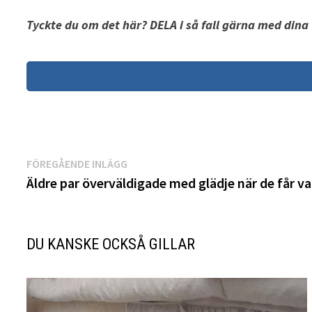
Tyckte du om det här? DELA i så fall gärna med dina
Inläggsnavigering
Föregående
FÖREGÅENDE INLÄGG
inlägg:
Äldre par överväldigade med glädje när de får va
DU KANSKE OCKSÅ GILLAR