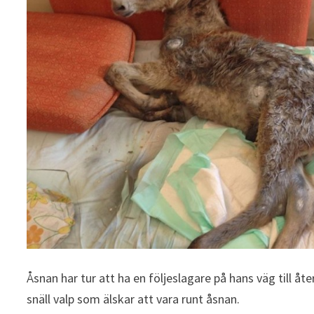
Åsnan har tur att ha en följeslagare på hans väg till å
snäll valp som älskar att vara runt åsnan.