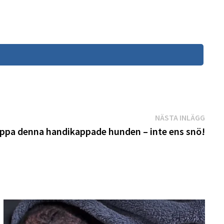
Näst
NÄSTA INLÄGG
inläg
oppa denna handikappade hunden – inte ens snö!