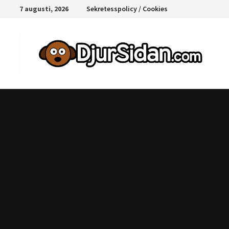
Hoppa
7 augusti, 2026
Sekretesspolicy / Cookies
till
innehåll