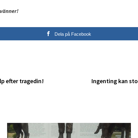
 vänner!
Dela på Facebook
lp efter tragedin!
Ingenting kan st