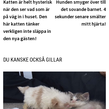
inlägg:
i
Katten är helt hysterisk
Hunden smyger över till
när den ser vad som är
det sovande barnet. 4
på väg in i huset. Den
sekunder senare smälter
här katten tänker
mitt hjärta!
verkligen inte släppa in
den nya gästen!
DU KANSKE OCKSÅ GILLAR