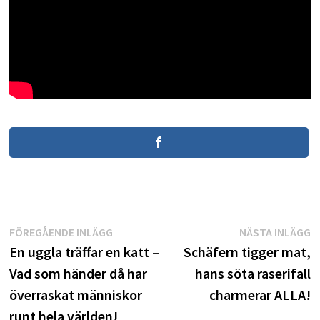
Inläggsnavigering
Föregående
N
FÖREGÅENDE INLÄGG
NÄSTA INLÄGG
inlägg:
i
En uggla träffar en katt –
Schäfern tigger mat,
Vad som händer då har
hans söta raserifall
överraskat människor
charmerar ALLA!
runt hela världen!