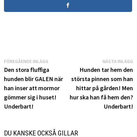
Inläggsnavigering
Föregående
N
FÖREGÅENDE INLÄGG
NÄSTA INLÄGG
inlägg:
i
Den stora fluffiga
Hunden tar hem den
hunden blir GALEN när
största pinnen som han
han inser att mormor
hittar på gården! Men
gömmer sig i huset!
hur ska han få hem den?
Underbart!
Underbart!
DU KANSKE OCKSÅ GILLAR