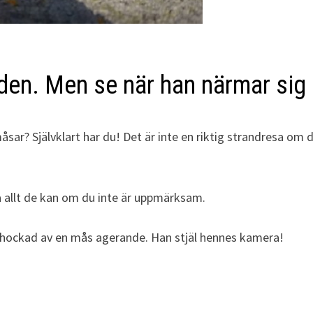
nden. Men se när han närmar si
åsar? Självklart har du! Det är inte en riktig strandresa o
ta allt de kan om du inte är uppmärksam.
 chockad av en mås agerande. Han stjäl hennes kamera!