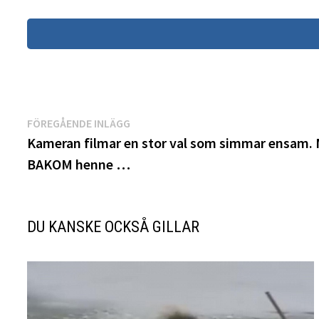
Inläggsnavigering
Föregående
FÖREGÅENDE INLÄGG
inlägg:
Kameran filmar en stor val som simmar ensam
BAKOM henne …
DU KANSKE OCKSÅ GILLAR