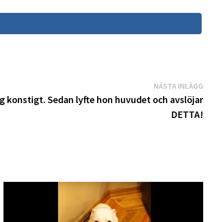
Näst
NÄSTA INLÄGG
inläg
 konstigt. Sedan lyfte hon huvudet och avslöjar
DETTA!