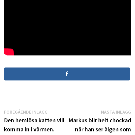
Inläggsnavigering
Föregående
N
FÖREGÅENDE INLÄGG
NÄSTA INLÄGG
inlägg:
i
Den hemlösa katten vill
Markus blir helt chockad
komma in i värmen.
när han ser älgen som