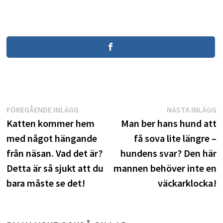
Inläggsnavigering
Föregående
N
FÖREGÅENDE INLÄGG
NÄSTA INLÄGG
inlägg:
i
Katten kommer hem
Man ber hans hund att
med något hängande
få sova lite längre –
från näsan. Vad det är?
hundens svar? Den här
Detta är så sjukt att du
mannen behöver inte en
bara måste se det!
väckarklocka!