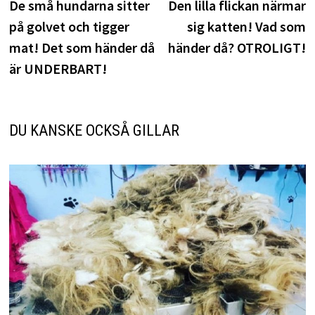
inlägg:
i
De små hundarna sitter
Den lilla flickan närmar
på golvet och tigger
sig katten! Vad som
mat! Det som händer då
händer då? OTROLIGT!
är UNDERBART!
DU KANSKE OCKSÅ GILLAR