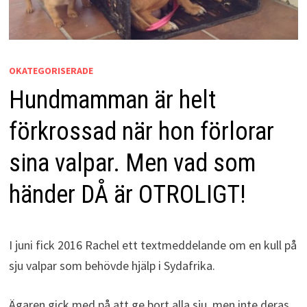
OKATEGORISERADE
Hundmamman är helt
förkrossad när hon förlorar
sina valpar. Men vad som
händer DÅ är OTROLIGT!
I juni fick 2016 Rachel ett textmeddelande om en kull på
sju valpar som behövde hjälp i Sydafrika.
Ägaren gick med på att ge bort alla sju, men inte deras