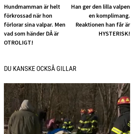
inlägg:
i
Hundmamman är helt
Han ger den lilla valpen
förkrossad när hon
en komplimang.
förlorar sina valpar. Men
Reaktionen han får är
vad som händer DÅ är
HYSTERISK!
OTROLIGT!
DU KANSKE OCKSÅ GILLAR