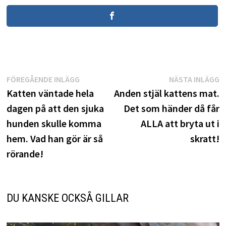
Inläggsnavigering
Föregående
N
FÖREGÅENDE INLÄGG
NÄSTA INLÄGG
inlägg:
i
Katten väntade hela
Anden stjäl kattens mat.
dagen på att den sjuka
Det som händer då får
hunden skulle komma
ALLA att bryta ut i
hem. Vad han gör är så
skratt!
rörande!
DU KANSKE OCKSÅ GILLAR