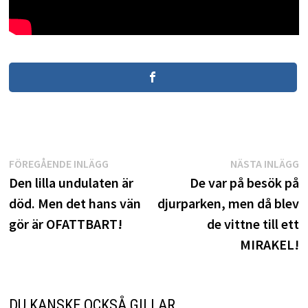
Inläggsnavigering
Föregående
N
FÖREGÅENDE INLÄGG
NÄSTA INLÄGG
inlägg:
i
Den lilla undulaten är
De var på besök på
död. Men det hans vän
djurparken, men då blev
gör är OFATTBART!
de vittne till ett
MIRAKEL!
DU KANSKE OCKSÅ GILLAR