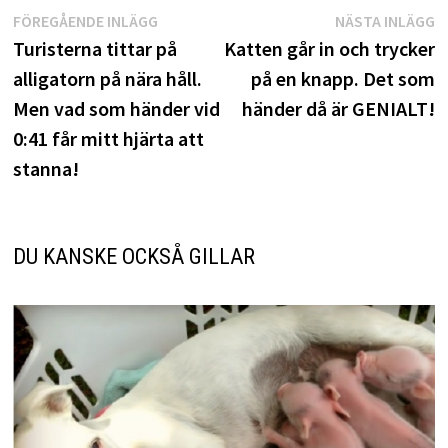
Inläggsnavigering
Föregående
N
FÖREGÅENDE INLÄGG
NÄSTA INLÄGG
inlägg:
i
Turisterna tittar på
Katten går in och trycker
alligatorn på nära håll.
på en knapp. Det som
Men vad som händer vid
händer då är GENIALT!
0:41 får mitt hjärta att
stanna!
DU KANSKE OCKSÅ GILLAR