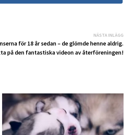
Näst
NÄSTA INLÄGG
inläg
serna för 18 år sedan – de glömde henne aldrig.
tta på den fantastiska videon av återföreningen!