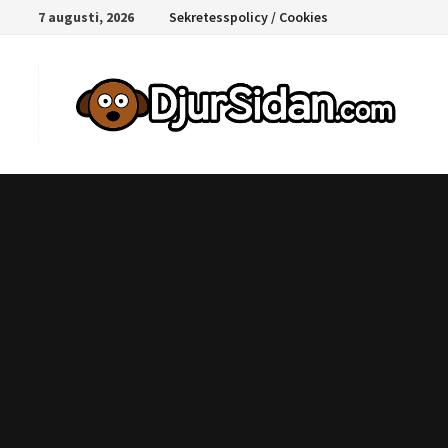
Hoppa
7 augusti, 2026
Sekretesspolicy / Cookies
till
innehåll