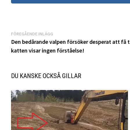
Inläggsnavigering
Föregående
FÖREGÅENDE INLÄGG
inlägg:
Den bedårande valpen försöker desperat att få t
katten visar ingen förståelse!
DU KANSKE OCKSÅ GILLAR