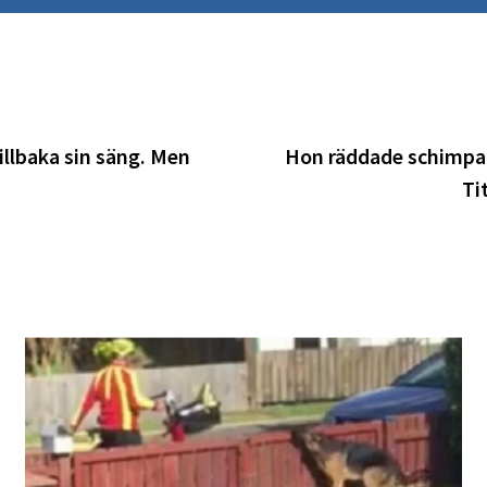
illbaka sin säng. Men
Hon räddade schimpan
Ti