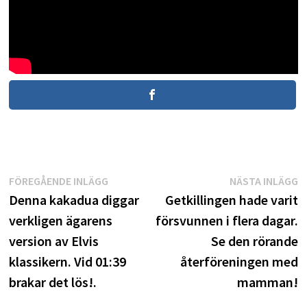
Inläggsnavigering
Föregående
N
FÖREGÅENDE INLÄGG
NÄSTA INLÄGG
inlägg:
i
Denna kakadua diggar
Getkillingen hade varit
verkligen ägarens
försvunnen i flera dagar.
version av Elvis
Se den rörande
klassikern. Vid 01:39
återföreningen med
brakar det lös!.
mamman!