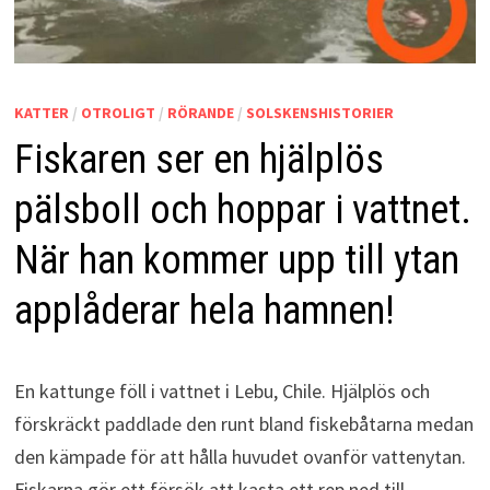
KATTER
/
OTROLIGT
/
RÖRANDE
/
SOLSKENSHISTORIER
Fiskaren ser en hjälplös
pälsboll och hoppar i vattnet.
När han kommer upp till ytan
applåderar hela hamnen!
En kattunge föll i vattnet i Lebu, Chile. Hjälplös och
förskräckt paddlade den runt bland fiskebåtarna medan
den kämpade för att hålla huvudet ovanför vattenytan.
Fiskarna gör ett försök att kasta ett rep ned till