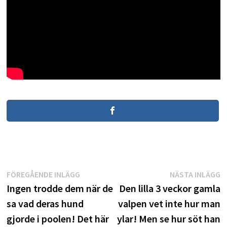
Inläggsnavigering
Föregående
N
FÖREGÅENDE INLÄGG
NÄSTA INLÄGG
inlägg:
i
Ingen trodde dem när de
Den lilla 3 veckor gamla
sa vad deras hund
valpen vet inte hur man
gjorde i poolen! Det här
ylar! Men se hur söt han