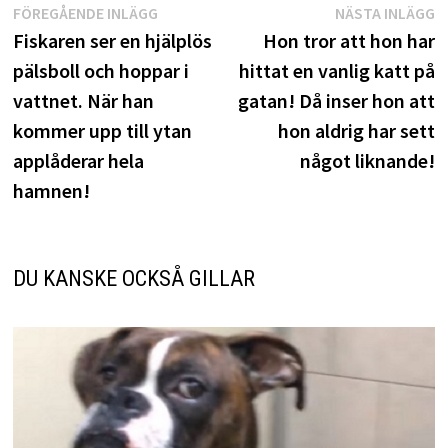
Inläggsnavigering
Föregående
N
FÖREGÅENDE INLÄGG
NÄSTA INLÄGG
inlägg:
i
Fiskaren ser en hjälplös
Hon tror att hon har
pälsboll och hoppar i
hittat en vanlig katt på
vattnet. När han
gatan! Då inser hon att
kommer upp till ytan
hon aldrig har sett
applåderar hela
något liknande!
hamnen!
DU KANSKE OCKSÅ GILLAR