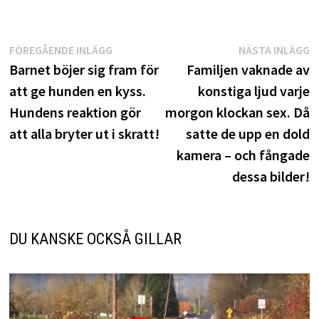
Inläggsnavigering
Föregående
N
FÖREGÅENDE INLÄGG
NÄSTA INLÄGG
inlägg:
i
Barnet böjer sig fram för
Familjen vaknade av
att ge hunden en kyss.
konstiga ljud varje
Hundens reaktion gör
morgon klockan sex. Då
att alla bryter ut i skratt!
satte de upp en dold
kamera – och fångade
dessa bilder!
DU KANSKE OCKSÅ GILLAR