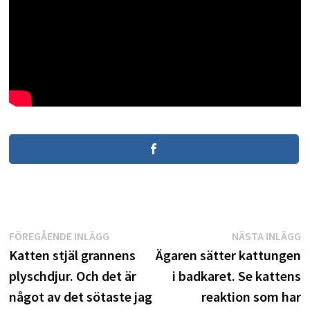
Inläggsnavigering
Föregående
N
FÖREGÅENDE INLÄGG
NÄSTA INLÄGG
inlägg:
i
Katten stjäl grannens
Ägaren sätter kattungen
plyschdjur. Och det är
i badkaret. Se kattens
något av det sötaste jag
reaktion som har