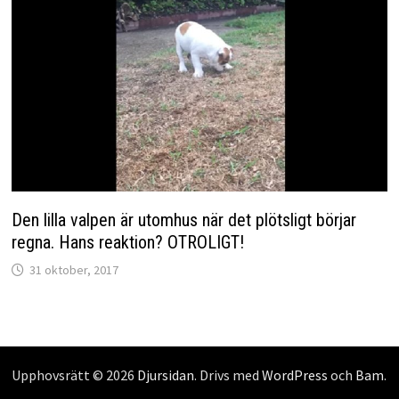
Den lilla valpen är utomhus när det plötsligt börjar
regna. Hans reaktion? OTROLIGT!
31 oktober, 2017
Upphovsrätt © 2026
Djursidan
. Drivs med
WordPress
och
Bam
.