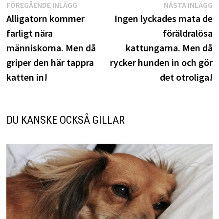
Inläggsnavigering
Föregående
N
FÖREGÅENDE INLÄGG
NÄSTA INLÄGG
inlägg:
i
Alligatorn kommer
Ingen lyckades mata de
farligt nära
föräldralösa
människorna. Men då
kattungarna. Men då
griper den här tappra
rycker hunden in och gör
katten in!
det otroliga!
DU KANSKE OCKSÅ GILLAR