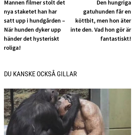
inlägg:
i
Mannen filmer stolt det
Den hungriga
nya staketet han har
gatuhunden får en
satt upp i hundgården –
köttbit, men hon äter
När hunden dyker upp
inte den. Vad hon gör är
händer det hysteriskt
fantastiskt!
roliga!
DU KANSKE OCKSÅ GILLAR