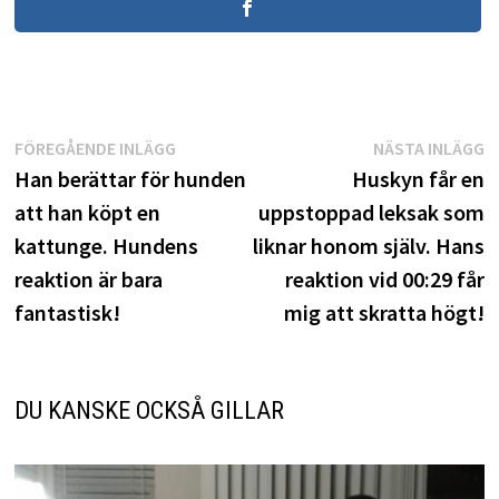
Inläggsnavigering
Föregående
N
FÖREGÅENDE INLÄGG
NÄSTA INLÄGG
inlägg:
i
Han berättar för hunden
Huskyn får en
att han köpt en
uppstoppad leksak som
kattunge. Hundens
liknar honom själv. Hans
reaktion är bara
reaktion vid 00:29 får
fantastisk!
mig att skratta högt!
DU KANSKE OCKSÅ GILLAR