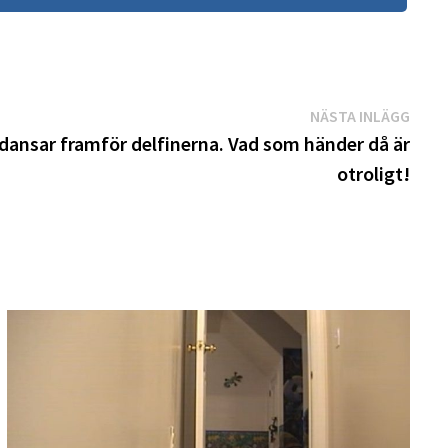
Näst
NÄSTA INLÄGG
inläg
dansar framför delfinerna. Vad som händer då är
otroligt!