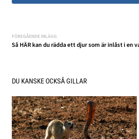
Inläggsnavigering
Föregående
FÖREGÅENDE INLÄGG
inlägg:
Så HÄR kan du rädda ett djur som är inlåst i en v
DU KANSKE OCKSÅ GILLAR