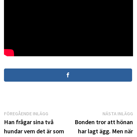
Inläggsnavigering
Föregående
N
FÖREGÅENDE INLÄGG
NÄSTA INLÄGG
inlägg:
i
Han frågar sina två
Bonden tror att hönan
hundar vem det är som
har lagt ägg. Men när