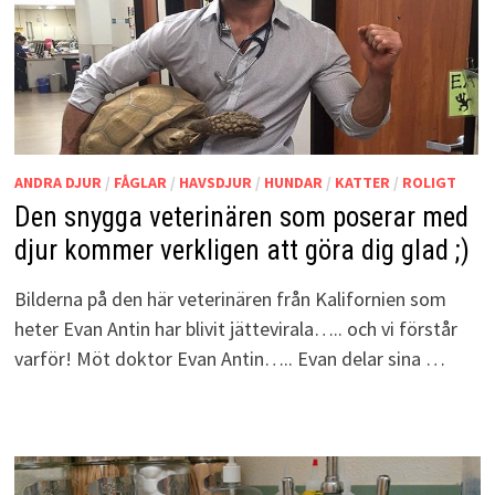
ANDRA DJUR
/
FÅGLAR
/
HAVSDJUR
/
HUNDAR
/
KATTER
/
ROLIGT
Den snygga veterinären som poserar med
djur kommer verkligen att göra dig glad ;)
Bilderna på den här veterinären från Kalifornien som
heter Evan Antin har blivit jättevirala….. och vi förstår
varför! Möt doktor Evan Antin….. Evan delar sina …