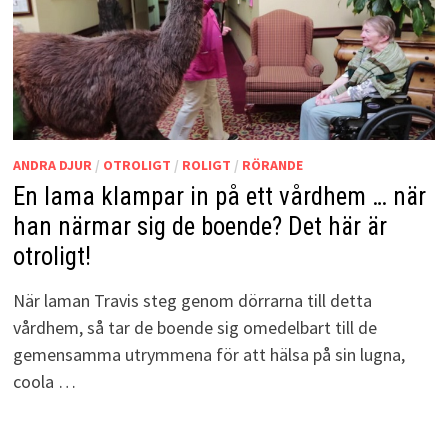
ANDRA DJUR
/
OTROLIGT
/
ROLIGT
/
RÖRANDE
En lama klampar in på ett vårdhem … när
han närmar sig de boende? Det här är
otroligt!
När laman Travis steg genom dörrarna till detta
vårdhem, så tar de boende sig omedelbart till de
gemensamma utrymmena för att hälsa på sin lugna,
coola …