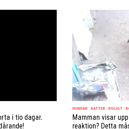
HUNDAR
/
KATTER
/
ROLIGT
/
R
ta i tio dagar.
Mamman visar upp 
edårande!
reaktion? Detta mås