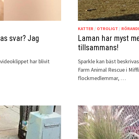
KATTER
/
OTROLIGT
/
RÖRAND
ras svar? Jag
Laman har myst med 
tillsammans!
videoklippet har blivit
Sparkle kan bäst beskriva
Farm Animal Rescue i Miffl
flockmedlemmar, …