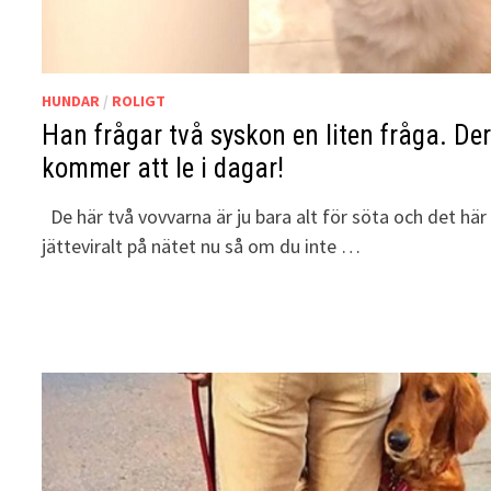
HUNDAR
/
ROLIGT
Han frågar två syskon en liten fråga. De
kommer att le i dagar!
De här två vovvarna är ju bara alt för söta och det här 
jätteviralt på nätet nu så om du inte …