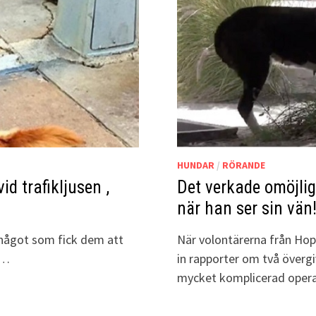
HUNDAR
/
RÖRANDE
d trafikljusen ,
Det verkade omöjlig
när han ser sin vän
 något som fick dem att
När volontärerna från Hop
 …
in rapporter om två övergi
mycket komplicerad oper