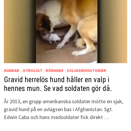
HUNDAR
/
OTROLIGT
/
RÖRANDE
/
SOLSKENSHISTORIER
Gravid herrelös hund håller en valp i
hennes mun. Se vad soldaten gör då.
År 2013, en grupp amerikanska soldater mötte en sjuk,
gravid hund på en avlägsen bas i Afghanistan. Sgt.
Edwin Caba och hans medsoldater fick direkt …