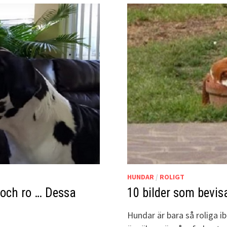
HUNDAR
/
ROLIGT
 och ro … Dessa
10 bilder som bevis
Hundar är bara så roliga i