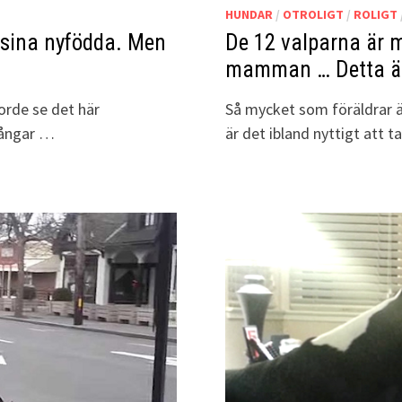
HUNDAR
/
OTROLIGT
/
ROLIGT
d sina nyfödda. Men
De 12 valparna är 
mamman … Detta är
borde se det här
Så mycket som föräldrar ä
fångar …
är det ibland nyttigt att t