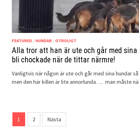
FEATURED
/
HUNDAR
/
OTROLIGT
Alla tror att han är ute och går med si
bli chockade när de tittar närmre!
Vanligtvis när någon är ute och går med sina hundar så
men den här killen är lite annorlunda…. man måste n
Sidnumrering
1
2
Nästa
för