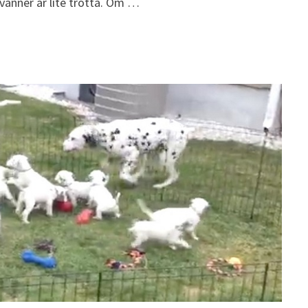
 vänner är lite trötta. Om …