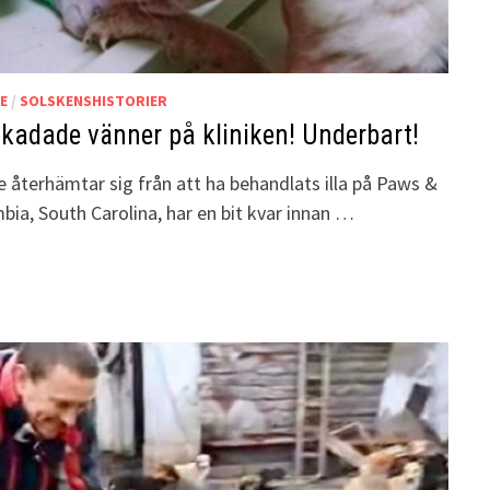
E
/
SOLSKENSHISTORIER
skadade vänner på kliniken! Underbart!
 återhämtar sig från att ha behandlats illa på Paws &
mbia, South Carolina, har en bit kvar innan …