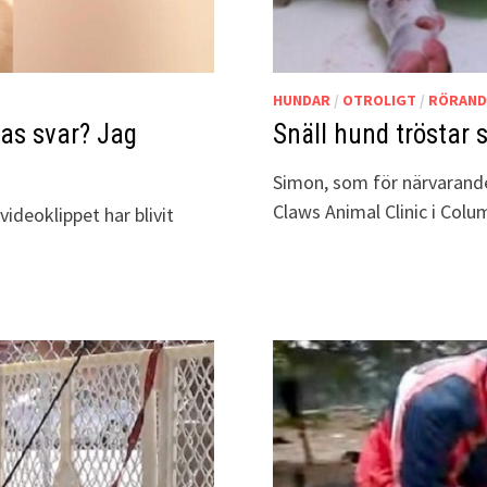
HUNDAR
/
OTROLIGT
/
RÖRAND
ras svar? Jag
Snäll hund tröstar 
Simon, som för närvarande
Claws Animal Clinic i Colu
videoklippet har blivit