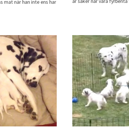
är säker när våra fyrbenta
ns mat när han inte ens har