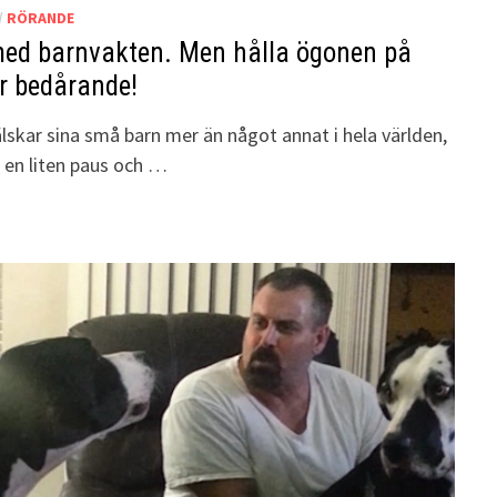
/
RÖRANDE
med barnvakten. Men hålla ögonen på
 bedårande!
lskar sina små barn mer än något annat i hela världen,
a en liten paus och …