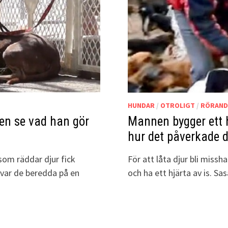
HUNDAR
/
OTROLIGT
/
RÖRAND
men se vad han gör
Mannen bygger ett h
hur det påverkade d
som räddar djur fick
För att låta djur bli miss
 var de beredda på en
och ha ett hjärta av is. Sa