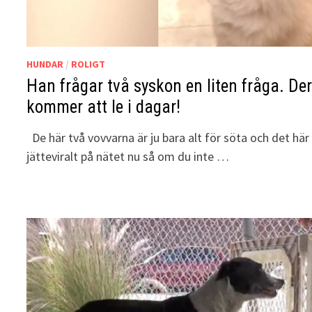
HUNDAR
/
ROLIGT
Han frågar två syskon en liten fråga. De
kommer att le i dagar!
De här två vovvarna är ju bara alt för söta och det här 
jätteviralt på nätet nu så om du inte …