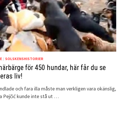
E
/
SOLSKENSHISTORIER
ärbärge för 450 hundar, här får du se
eras liv!
handlade och fara illa måste man verkligen vara okänslig,
sa Pejčić kunde inte stå ut …