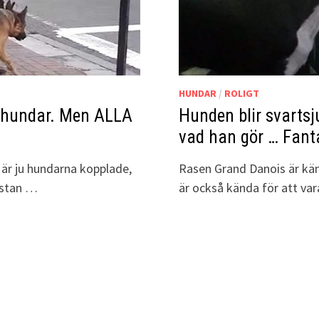
HUNDAR
/
ROLIGT
na hundar. Men ALLA
Hunden blir svartsj
vad han gör … Fanta
 är ju hundarna kopplade,
Rasen Grand Danois är kän
ästan …
är också kända för att va