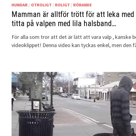
HUNDAR
/
OTROLIGT
/
ROLIGT
/
RÖRANDE
Mamman är alltför trött för att leka me
titta på valpen med lila halsband…
För alla som tror att det är lätt att vara valp , kanske 
videoklippet! Denna video kan tyckas enkel, men den 