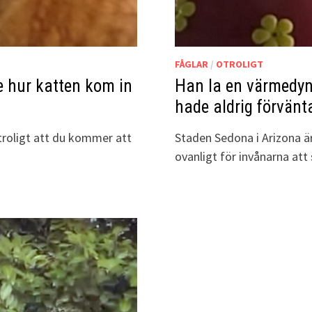
FÅGLAR
/
OTROLIGT
e hur katten kom in
Han la en värmedyna
hade aldrig förvänta
 troligt att du kommer att
Staden Sedona i Arizona är 
ovanligt för invånarna att 