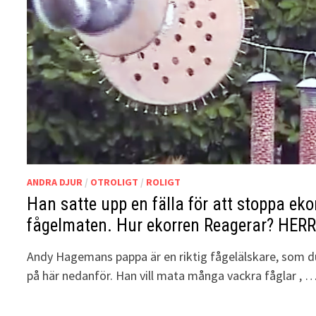
ANDRA DJUR
/
OTROLIGT
/
ROLIGT
Han satte upp en fälla för att stoppa eko
fågelmaten. Hur ekorren Reagerar? HER
Andy Hagemans pappa är en riktig fågelälskare, som du 
på här nedanför. Han vill mata många vackra fåglar , 