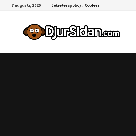
Hoppa
7 augusti, 2026
Sekretesspolicy / Cookies
till
innehåll