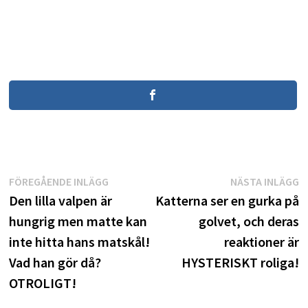
Inläggsnavigering
Föregående
N
FÖREGÅENDE INLÄGG
NÄSTA INLÄGG
inlägg:
i
Den lilla valpen är
Katterna ser en gurka på
hungrig men matte kan
golvet, och deras
inte hitta hans matskål!
reaktioner är
Vad han gör då?
HYSTERISKT roliga!
OTROLIGT!