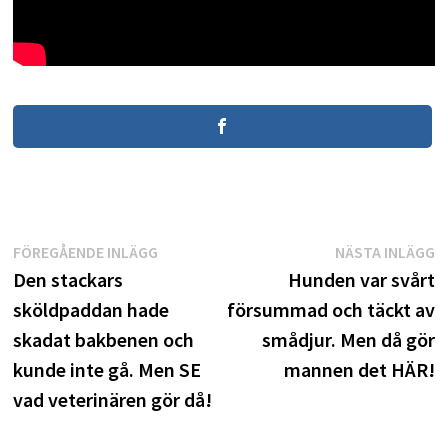
Inläggsnavigering
Föregående
N
FÖREGÅENDE INLÄGG
NÄSTA INLÄGG
inlägg:
i
Den stackars
Hunden var svårt
sköldpaddan hade
försummad och täckt av
skadat bakbenen och
smådjur. Men då gör
kunde inte gå. Men SE
mannen det HÄR!
vad veterinären gör då!