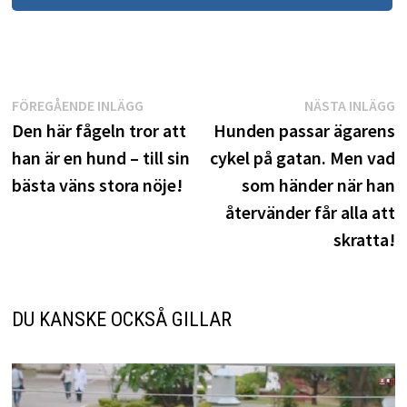
Inläggsnavigering
Föregående
N
FÖREGÅENDE INLÄGG
NÄSTA INLÄGG
inlägg:
i
Den här fågeln tror att
Hunden passar ägarens
han är en hund – till sin
cykel på gatan. Men vad
bästa väns stora nöje!
som händer när han
återvänder får alla att
skratta!
DU KANSKE OCKSÅ GILLAR