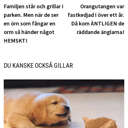
inlägg:
i
Familjen står och grillar i
Orangutangen var
parken. Men när de ser
fastkedjad i över ett år.
en örn som fångar en
Då kom ÄNTLIGEN de
orm så händer något
räddande änglarna!
HEMSKT!
DU KANSKE OCKSÅ GILLAR