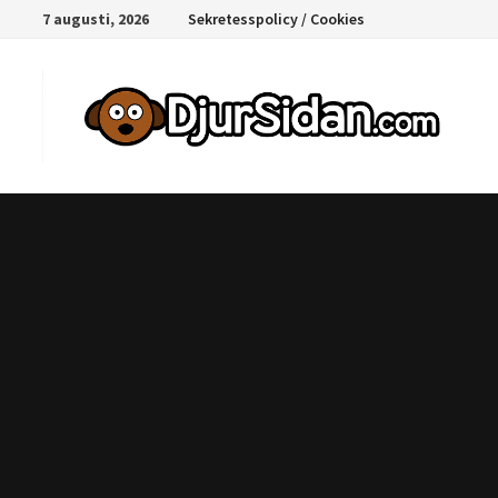
Hoppa
7 augusti, 2026
Sekretesspolicy / Cookies
till
innehåll