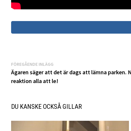
Inläggsnavigering
Föregående
FÖREGÅENDE INLÄGG
inlägg:
Ägaren säger att det är dags att lämna parken. 
reaktion alla att le!
DU KANSKE OCKSÅ GILLAR