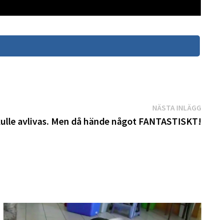
Näst
NÄSTA INLÄGG
inläg
ulle avlivas. Men då hände något FANTASTISKT!