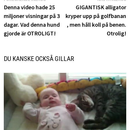
Inläggsnavigering
inlägg:
i
Denna video hade 25
GIGANTISK alligator
miljoner visningar på 3
kryper upp på golfbanan
dagar. Vad denna hund
, men håll koll på benen.
gjorde är OTROLIGT!
Otrolig!
DU KANSKE OCKSÅ GILLAR