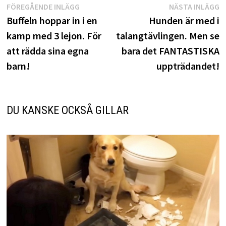
Inläggsnavigering
Föregående
N
FÖREGÅENDE INLÄGG
NÄSTA INLÄGG
inlägg:
i
Buffeln hoppar in i en
Hunden är med i
kamp med 3 lejon. För
talangtävlingen. Men se
att rädda sina egna
bara det FANTASTISKA
barn!
uppträdandet!
DU KANSKE OCKSÅ GILLAR