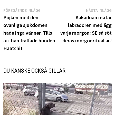
Inläggsnavigering
Föregående
N
FÖREGÅENDE INLÄGG
NÄSTA INLÄGG
inlägg:
i
Pojken med den
Kakaduan matar
ovanliga sjukdomen
labradoren med ägg
hade inga vänner. Tills
varje morgon: SE så söt
att han träffade hunden
deras morgonritual är!
Haatchi!
DU KANSKE OCKSÅ GILLAR