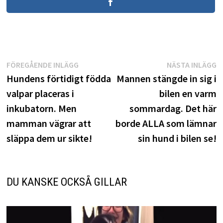
Inläggsnavigering
Föregående
N
FÖREGÅENDE INLÄGG
NÄSTA INLÄGG
inlägg:
i
Hundens förtidigt födda
Mannen stängde in sig i
valpar placeras i
bilen en varm
inkubatorn. Men
sommardag. Det här
mamman vägrar att
borde ALLA som lämnar
släppa dem ur sikte!
sin hund i bilen se!
DU KANSKE OCKSÅ GILLAR