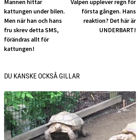
inlägg:
i
Mannen hittar
Valpen upplever regn för
kattungen under bilen.
första gången. Hans
Men när han och hans
reaktion? Det här är
fru skrev detta SMS,
UNDERBART!
förändras allt för
kattungen!
DU KANSKE OCKSÅ GILLAR