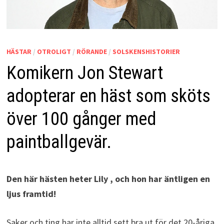
HÄSTAR
/
OTROLIGT
/
RÖRANDE
/
SOLSKENSHISTORIER
Komikern Jon Stewart
adopterar en häst som sköts
över 100 gånger med
paintballgevär.
Den här hästen heter Lily , och hon har äntligen en
ljus framtid!
Saker och ting har inte alltid sett bra ut för det 20-åriga