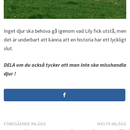
Inget djur ska behöva gå igenom vad Lily fick utstå, men
det är underbart att känna att en historia har ett lyckligt
slut.
DELA om du också tycker att man inte ska misshandla
djur !
Inläggsnavigering
Föregående
N
FÖREGÅENDE INLÄGG
NÄSTA INLÄGG