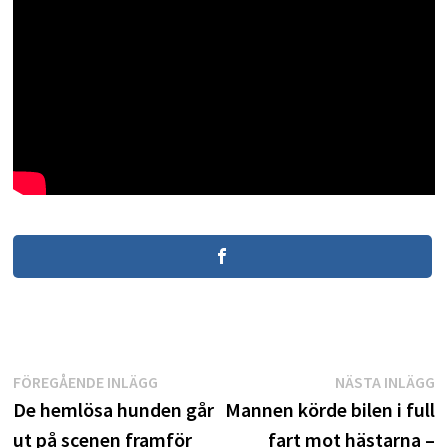
Inläggsnavigering
Föregående
N
FÖREGÅENDE INLÄGG
NÄSTA INLÄGG
inlägg:
i
De hemlösa hunden går
Mannen körde bilen i full
ut på scenen framför
fart mot hästarna –