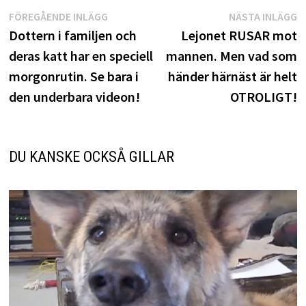
Inläggsnavigering
Föregående
N
FÖREGÅENDE INLÄGG
NÄSTA INLÄGG
inlägg:
i
Dottern i familjen och
Lejonet RUSAR mot
deras katt har en speciell
mannen. Men vad som
morgonrutin. Se bara i
händer härnäst är helt
den underbara videon!
OTROLIGT!
DU KANSKE OCKSÅ GILLAR