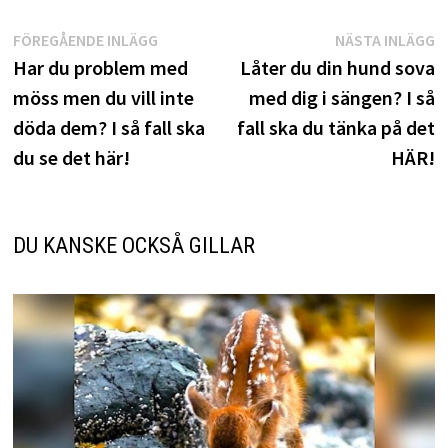
Inläggsnavigering
Föregående
N
FÖREGÅENDE INLÄGG
NÄSTA INLÄGG
inlägg:
i
Har du problem med
Låter du din hund sova
möss men du vill inte
med dig i sängen? I så
döda dem? I så fall ska
fall ska du tänka på det
du se det här!
HÄR!
DU KANSKE OCKSÅ GILLAR