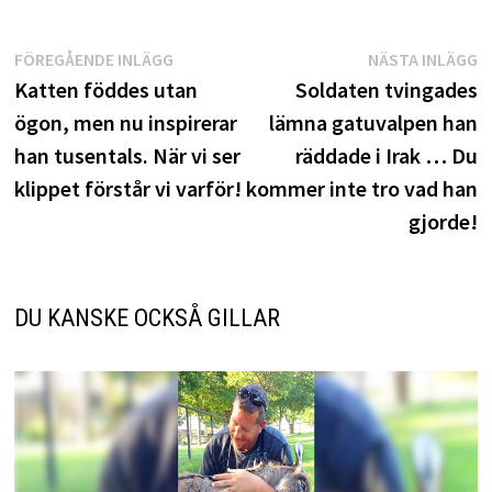
Inläggsnavigering
Föregående
N
FÖREGÅENDE INLÄGG
NÄSTA INLÄGG
inlägg:
i
Katten föddes utan
Soldaten tvingades
ögon, men nu inspirerar
lämna gatuvalpen han
han tusentals. När vi ser
räddade i Irak … Du
klippet förstår vi varför!
kommer inte tro vad han
gjorde!
DU KANSKE OCKSÅ GILLAR