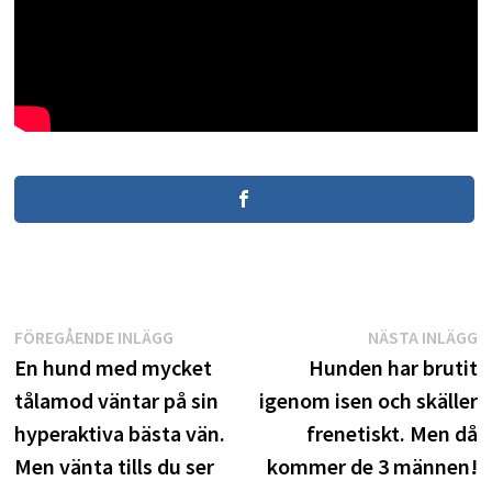
Inläggsnavigering
Föregående
N
FÖREGÅENDE INLÄGG
NÄSTA INLÄGG
inlägg:
i
En hund med mycket
Hunden har brutit
tålamod väntar på sin
igenom isen och skäller
hyperaktiva bästa vän.
frenetiskt. Men då
Men vänta tills du ser
kommer de 3 männen!