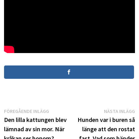
Inläggsnavigering
Föregående
N
FÖREGÅENDE INLÄGG
NÄSTA INLÄGG
inlägg:
i
Den lilla kattungen blev
Hunden var i buren så
lämnad av sin mor. När
länge att den rostat
kråkan ser honom?
fast. Vad som händer