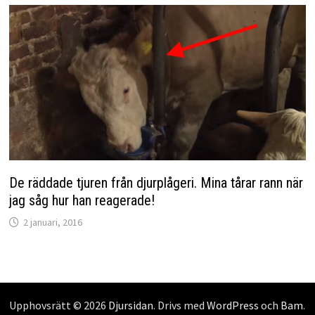
De räddade tjuren från djurplågeri. Mina tårar rann när
jag såg hur han reagerade!
2 januari, 2016
Upphovsrätt © 2026
Djursidan
. Drivs med
WordPress
och
Bam
.