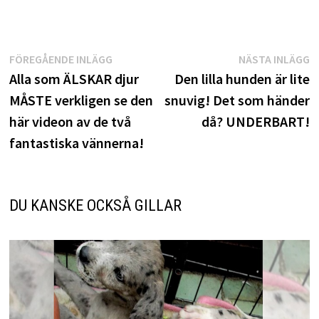
Inläggsnavigering
Föregående
N
FÖREGÅENDE INLÄGG
NÄSTA INLÄGG
inlägg:
i
Alla som ÄLSKAR djur
Den lilla hunden är lite
MÅSTE verkligen se den
snuvig! Det som händer
här videon av de två
då? UNDERBART!
fantastiska vännerna!
DU KANSKE OCKSÅ GILLAR