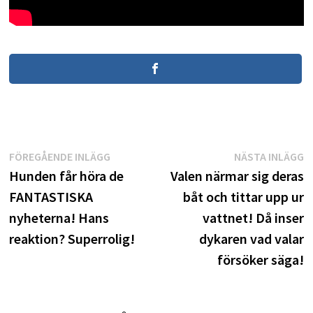
Inläggsnavigering
Föregående
N
FÖREGÅENDE INLÄGG
NÄSTA INLÄGG
inlägg:
i
Hunden får höra de
Valen närmar sig deras
FANTASTISKA
båt och tittar upp ur
nyheterna! Hans
vattnet! Då inser
reaktion? Superrolig!
dykaren vad valar
försöker säga!