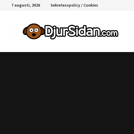
Hoppa
7 augusti, 2026
Sekretesspolicy / Cookies
till
innehåll