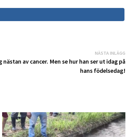
Näst
NÄSTA INLÄGG
inläg
nästan av cancer. Men se hur han ser ut idag på
hans födelsedag!