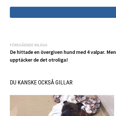
Inläggsnavigering
Föregående
FÖREGÅENDE INLÄGG
inlägg:
De hittade en övergiven hund med 4 valpar. Men
upptäcker de det otroliga!
DU KANSKE OCKSÅ GILLAR