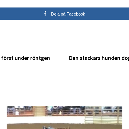
Dela på Facebook
 först under röntgen
Den stackars hunden dog 